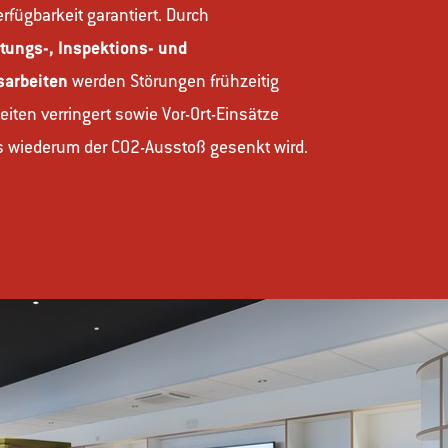
rfügbarkeit garantiert. Durch
tungs-, Inspektions- und
sarbeiten
werden Störungen frühzeitig
eiten verringert sowie Vor-Ort-Einsätze
s wiederum der CO2-Ausstoß gesenkt wird.