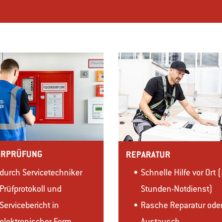
ERPRÜFUNG
REPARATUR
durch Servicetechniker
Schnelle Hilfe vor Ort 
Prüfprotokoll und
Stunden-Notdienst)
Servicebericht in
Rasche Reparatur ode
elektronischer Form
Austausch