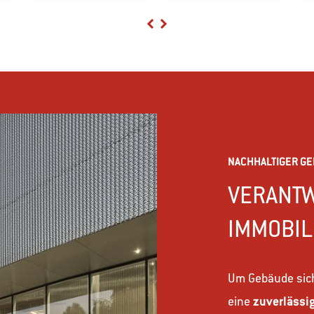
Previous
Next
NACHHALTIGER G
VERANT
IMMOBIL
Um Gebäude siche
eine
zuverlässi