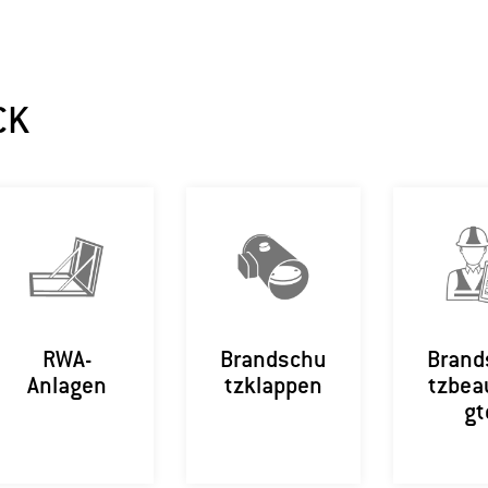
CK
RWA-
Brandschu
Brand
Anlagen
tzklappen
tzbea
gt