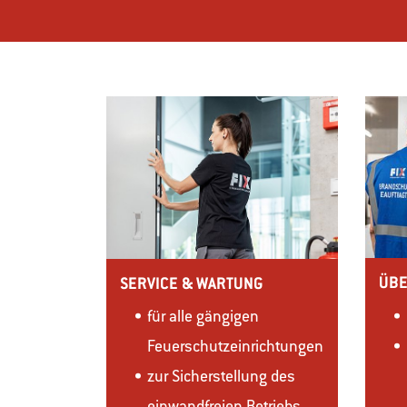
ÜB
SERVICE & WARTUNG
für alle gängigen
Feuerschutzeinrichtungen
zur Sicherstellung des
einwandfreien Betriebs