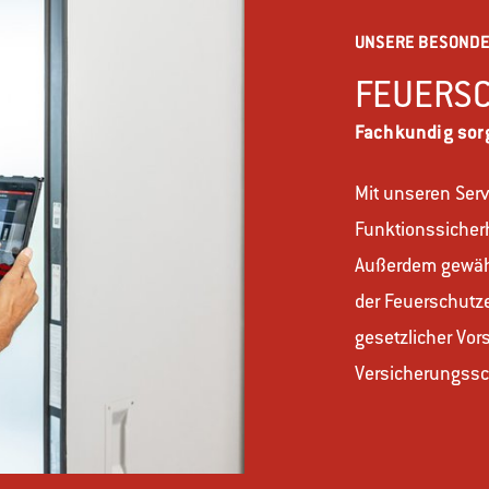
UNSERE BESONDE
FEUERSC
Fachkundig sorg
Mit unseren Serv
Funktionssicherh
Außerdem gewähr
der Feuerschutze
gesetzlicher Vor
Versicherungssc