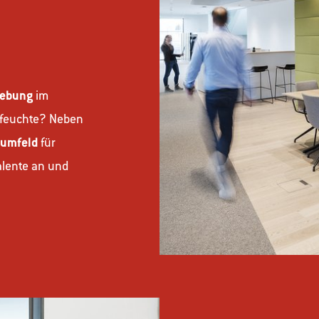
gebung
im
ftfeuchte? Neben
sumfeld
für
Talente an und