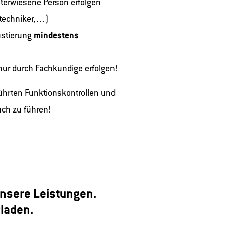
terwiesene Person erfolgen
stechniker,…)
ustierung
mindestens
nur durch Fachkundige erfolgen!
hrten Funktionskontrollen und
uch zu führen!
 unsere Leistungen.
laden.