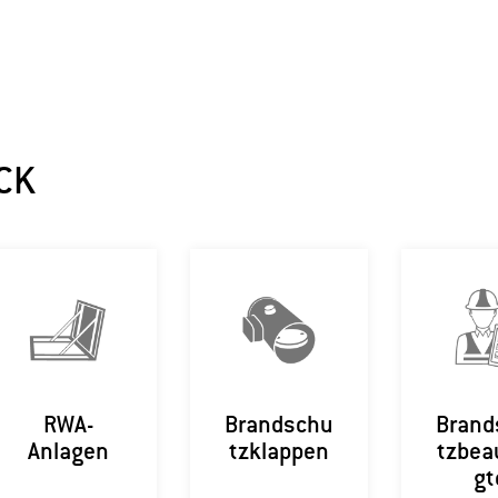
CK
RWA-
Brandschu
Brand
Anlagen
tzklappen
tzbea
gt