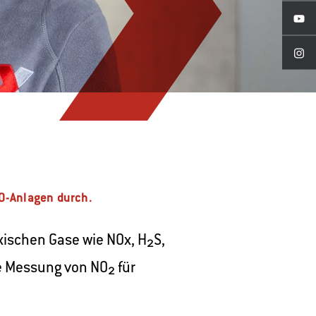
CO-Anlagen durch.
oxischen Gase wie NOx, H₂S,
e Messung von NO₂ für